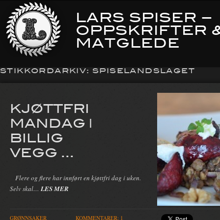
LARS SPISER –
OPPSKRIFTER 
MATGLEDE
STIKKORDARKIV:
SPISELANDSLAGET
KJØTTFRI
MANDAG |
BILLIG
VEGG ...
Flere og flere har innført en kjøttfri dag i uken.
Selv skal…
LES MER
GRØNNSAKER
KOMMENTARER: 1