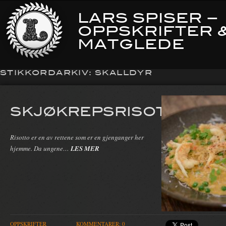
LARS SPISER –
OPPSKRIFTER 
MATGLEDE
STIKKORDARKIV:
SKALLDYR
SKJØKREPSRISOTTO
Risotto er en av rettene som er en gjenganger her
hjemme. Da ungene…
LES MER
OPPSKRIFTER
KOMMENTARER: 0