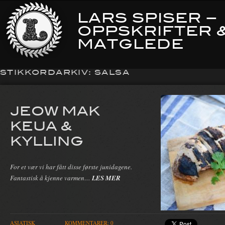
LARS SPISER –
OPPSKRIFTER 
MATGLEDE
STIKKORDARKIV:
SALSA
JEOW MAK
KEUA &
KYLLING
For et vær vi har fått disse første junidagene.
Fantastisk å kjenne varmen…
LES MER
ASIATISK
KOMMENTARER: 0