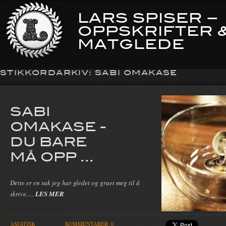
LARS SPISER –
OPPSKRIFTER 
MATGLEDE
STIKKORDARKIV:
SABI OMAKASE
SABI
OMAKASE -
DU BARE
MÅ OPP ...
Dette er en sak jeg har gledet og gruet meg til å
skrive….
LES MER
ASIATISK
KOMMENTARER: 0