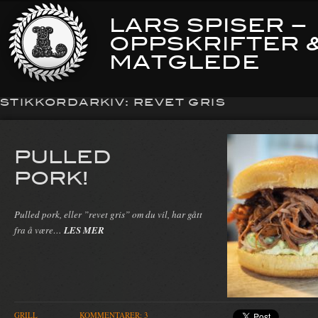
LARS SPISER –
OPPSKRIFTER 
MATGLEDE
STIKKORDARKIV:
REVET GRIS
PULLED
PORK!
Pulled pork, eller ”revet gris” om du vil, har gått
fra å være…
LES MER
GRILL
KOMMENTARER: 3