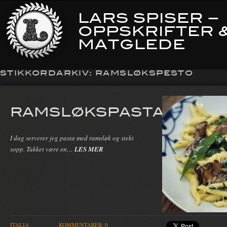
LARS SPISER –
OPPSKRIFTER 
MATGLEDE
STIKKORDARKIV:
RAMSLØKSPESTO
RAMSLØKSPASTA
I dag serverer jeg pasta med ramsløk og stekt
sopp. Takket være en…
LES MER
ITALIA
KOMMENTARER: 0