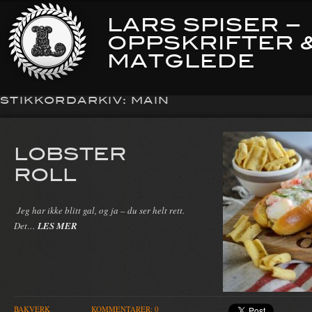
LARS SPISER –
OPPSKRIFTER 
MATGLEDE
STIKKORDARKIV:
MAIN
LOBSTER
ROLL
Jeg har ikke blitt gal, og ja – du ser helt rett.
Det…
LES MER
BAKVERK
KOMMENTARER: 0