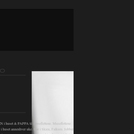
FO
 huset & PAPPA til museflettene. Museflettene
v i huset annenhver uke. Bor i Skien, Falkum. Jobber