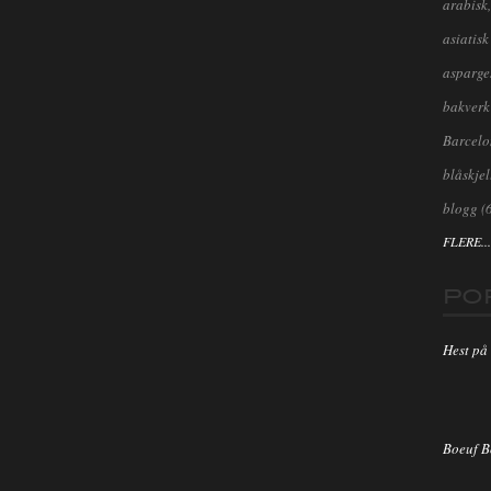
arabisk,
asiatisk
asparge
bakverk
Barcel
blåskjel
blogg
(
FLERE...
PO
Hest på 
Boeuf 