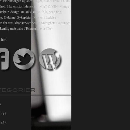
r i rusomsorgen og som sanger, blandt annet i Oslo
hoir. Har en stor lidenskap - MAT & VIN. Mange
itektur, design, musikk, mote, folk, pene ting,
ng. Utdannet Sykepleier, Master i Ledelse +
rt fra musikkonservatoriet og Menighets Fakultetet.
kentlig matspalte i Telemarksavia (TA).
 her:
TEGORIER
)
e
(1)
f
(1)