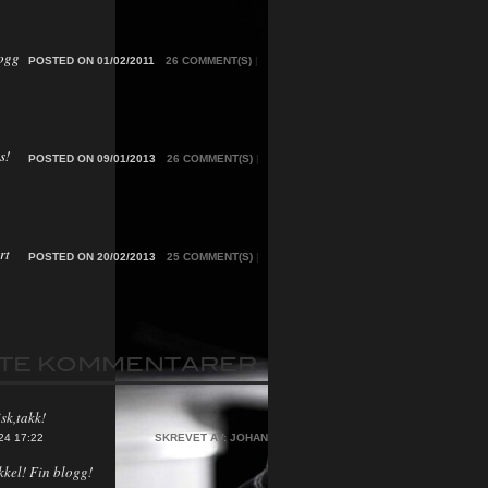
ogg
POSTED ON 01/02/2011
26 COMMENT(S)
|
s!
POSTED ON 09/01/2013
26 COMMENT(S)
|
rt
POSTED ON 20/02/2013
25 COMMENT(S)
|
STE KOMMENTARER
sk,takk!
24 17:22
SKREVET AV:
JOHAN
kkel! Fin blogg!