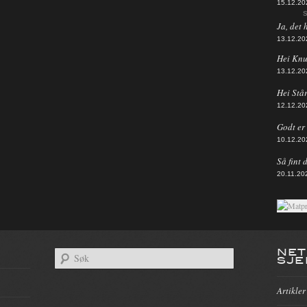
15.12.20
S
Ja, det 
13.12.20
Hei Knut
13.12.20
Hei Står
12.12.20
Godt er d
10.12.20
Så fint 
20.11.20
NET
SJE
Artikler