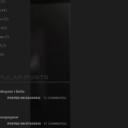
(1)
(44)
s
(12)
(43)
ona
(1)
l
(7)
68)
PULAR POSTS
skogstur i Italia
POSTED ON 04/10/2011
71 COMMENT(S)
|
Bourguignon
POSTED ON 07/10/2010
57 COMMENT(S)
|