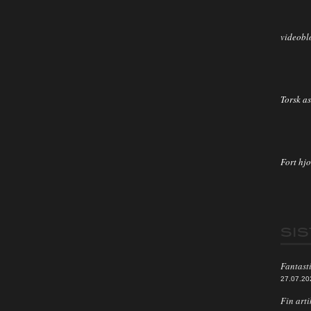
videobl
Torsk as
Fort hjo
SI
Fantasti
27.07.20
Fin arti