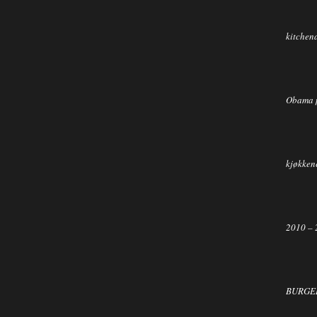
kitchen
Obama 
kjøkkene
2010 – 
BURGER