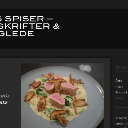
 SPISER –
SKRIFTER &
GLEDE
IN
lars
Skien
Telemark
norske
Norge
 MER
MANNEN i
puster li