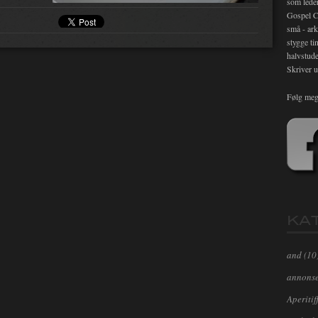
som lede
Gospel C
små - ark
stygge ti
halvstude
Skriver u
Følg meg
KA
and
(10
annons
Aperitif