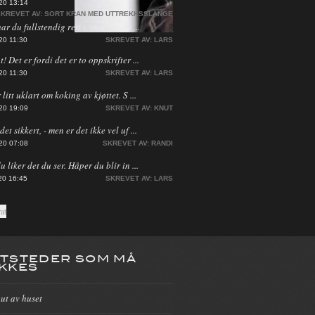
20 13:14
KREVET AV:
SORT KRAN MED UTTREKKSSLANGE
har du fullstendig rett i, men jeg ha ...
20 11:30
SKREVET AV:
LARS
! Det er fordi det er to oppskrifter ...
20 11:30
SKREVET AV:
LARS
 litt uklart om koking av kjøttet. S ...
20 19:09
SKREVET AV:
KNUT
et sikkert, - men er det ikke vel uf ...
20 07:08
SKREVET AV:
RANDI
du liker det du ser. Håper du blir in ...
20 16:45
SKREVET AV:
LARS
TSTEDER SOM MÅ
KKES
 ut av huset