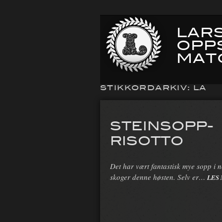
LARS
OPP
MAT
STIKKORDARKIV:
LA
STEINSOPP-
RISOTTO
Det har vært fantastisk mye sopp i 
skoger denne høsten. Selv er…
LES