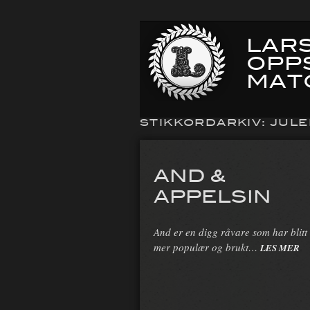
LARS
OPP
MAT
STIKKORDARKIV:
JUL
AND &
APPELSIN
And er en digg råvare som har blitt
mer populær og brukt…
LES MER