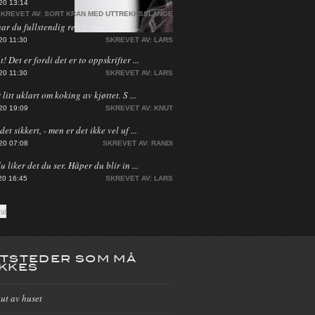
20 13:14
KREVET AV:
SORT KRAN MED UTTREKKSSLANGE
har du fullstendig rett i, men jeg ha ...
20 11:30
SKREVET AV:
LARS
! Det er fordi det er to oppskrifter ...
20 11:30
SKREVET AV:
LARS
 litt uklart om koking av kjøttet. S ...
20 19:09
SKREVET AV:
KNUT
et sikkert, - men er det ikke vel uf ...
20 07:08
SKREVET AV:
RANDI
du liker det du ser. Håper du blir in ...
20 16:45
SKREVET AV:
LARS
TSTEDER SOM MÅ
KKES
 ut av huset