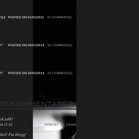
ogg
POSTED ON 01/02/2011
26 COMMENT(S)
|
s!
POSTED ON 09/01/2013
26 COMMENT(S)
|
rt
POSTED ON 20/02/2013
25 COMMENT(S)
|
STE KOMMENTARER
sk,takk!
24 17:22
SKREVET AV:
JOHAN
kkel! Fin blogg!