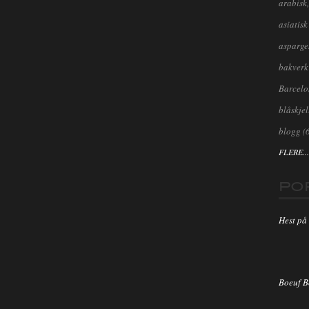
arabisk,
asiatisk
asparge
bakverk
Barcel
blåskjel
blogg
(
FLERE...
PO
Hest på 
Boeuf 