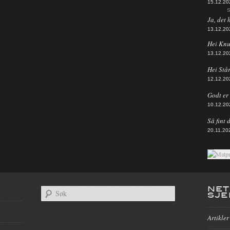
15.12.20
S
Ja, det 
13.12.20
Hei Knut
13.12.20
Hei Står
12.12.20
Godt er d
10.12.20
Så fint 
20.11.20
NET
SJE
Artikler