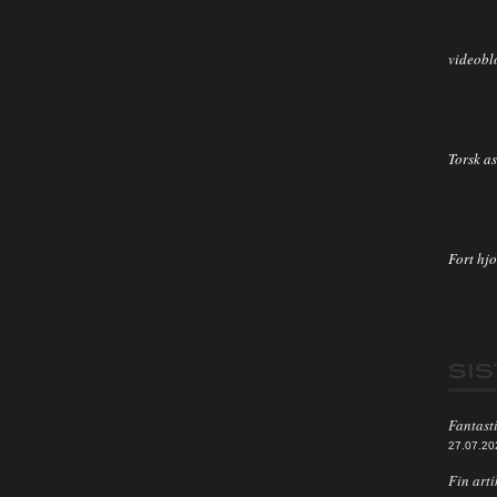
videobl
Torsk as
Fort hjo
SI
Fantasti
27.07.20
Fin arti