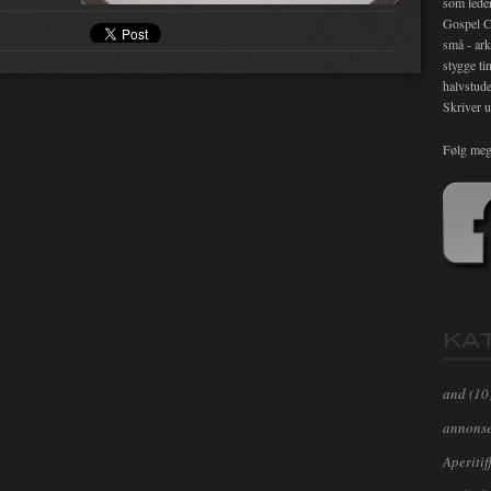
som lede
Gospel C
små - ark
stygge ti
halvstude
Skriver u
Følg meg
KA
and
(10
annons
Aperitif