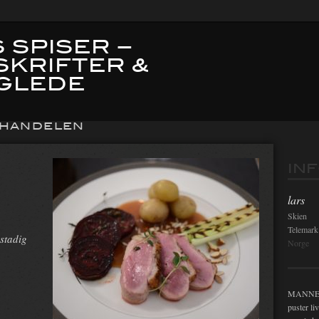
 SPISER –
SKRIFTER &
GLEDE
EHANDELEN
IN
lars
Skien
Telemark
 stadig
Norge
MANNEN i
puster li