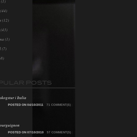
(1)
(44)
s
(12)
(43)
ona
(1)
l
(7)
68)
PULAR POSTS
skogstur i Italia
POSTED ON 04/10/2011
71 COMMENT(S)
|
Bourguignon
POSTED ON 07/10/2010
57 COMMENT(S)
|