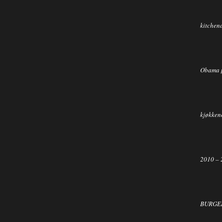
kitchen
Obama 
kjøkkene
2010 – 
BURGER