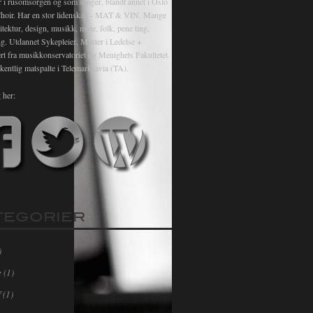
r i rusomsorgen og som sanger, blandt annet i Oslo
hoir. Har en stor lidenskap - MAT & VIN. Mange
itektur, design, musikk, mote, folk, pene ting,
ng. Utdannet Sykepleier, Master i Ledelse +
rt fra musikkonservatoriet og Menighets Fakultetet.
kentlig matspalte i Telemarksavia (TA).
 her:
TEGORIER
)
e
(1)
f
(1)