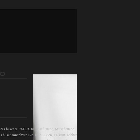
FO
 huset & PAPPA til museflettene. Museflettene
v i huset annenhver uke. Bor i Skien, Falkum. Jobber