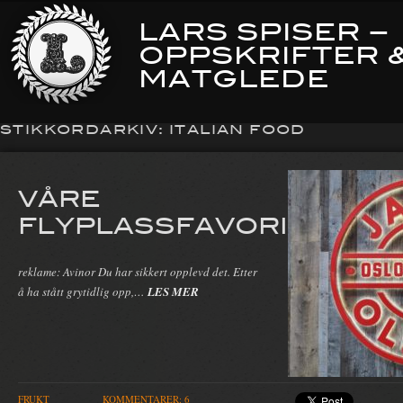
LARS SPISER –
OPPSKRIFTER 
MATGLEDE
STIKKORDARKIV:
ITALIAN FOOD
VÅRE
FLYPLASSFAVORITTER
reklame: Avinor Du har sikkert opplevd det. Etter
å ha stått grytidlig opp,…
LES MER
FRUKT
KOMMENTARER: 6