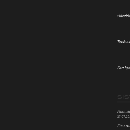
videobl
Torsk as
Fort hjo
SI
Fantasti
27.07.20
Fin arti