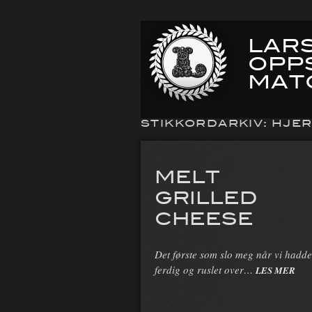
LARS
OPP
MAT
STIKKORDARKIV:
HJER
MELT
GRILLED
CHEESE
Det første som slo meg når vi hadde
ferdig og ruslet over…
LES MER