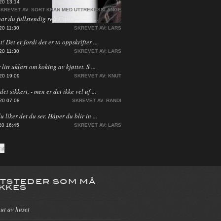
20 13:14
KREVET AV:
SORT KRAN MED UTTREKKSSLANGE
har du fullstendig rett i, men jeg ha ...
20 11:30
SKREVET AV:
LARS
! Det er fordi det er to oppskrifter ...
20 11:30
SKREVET AV:
LARS
 litt uklart om koking av kjøttet. S ...
20 19:09
SKREVET AV:
KNUT
et sikkert, - men er det ikke vel uf ...
20 07:08
SKREVET AV:
RANDI
du liker det du ser. Håper du blir in ...
20 16:45
SKREVET AV:
LARS
TSTEDER SOM MÅ
KKES
 ut av huset