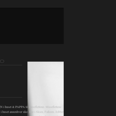
FO
 huset & PAPPA til museflettene. Museflettene
v i huset annenhver uke. Bor i Skien, Falkum. Jobber