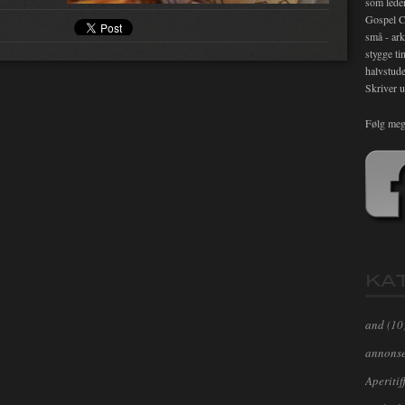
som lede
Gospel C
små - ark
stygge ti
halvstude
Skriver u
Følg meg
KA
and
(10
annons
Aperitif