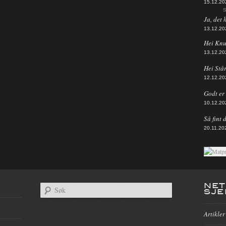
15.12.20
S
Ja, det 
13.12.20
Hei Knut
13.12.20
Hei Står
12.12.20
Godt er d
10.12.20
Så fint 
20.11.20
NET
SJE
Artikler