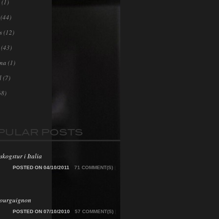
(1)
(44)
s
(12)
(43)
ona
(1)
l
(7)
68)
PULAR POSTS
skogstur i Italia
POSTED ON 04/10/2011
71 COMMENT(S)
|
Bourguignon
POSTED ON 07/10/2010
57 COMMENT(S)
|