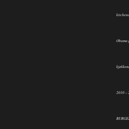
kitchen
Obama 
kjøkkene
2010 – 
BURGER