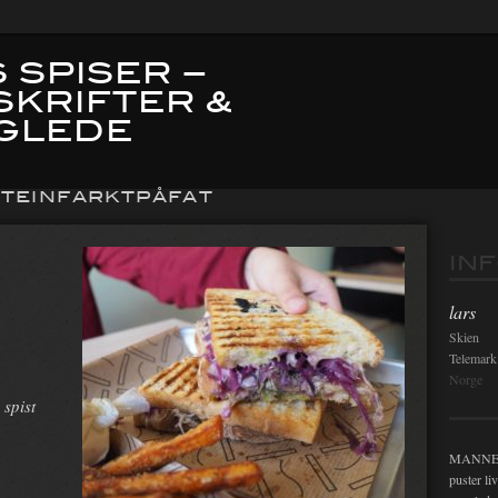
 SPISER –
SKRIFTER &
GLEDE
TEINFARKTPÅFAT
IN
lars
Skien
Telemark
Norge
 spist
MANNEN i
puster li