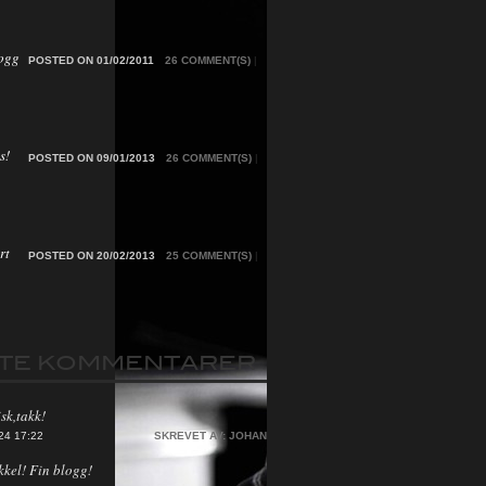
ogg
POSTED ON 01/02/2011
26 COMMENT(S)
|
s!
POSTED ON 09/01/2013
26 COMMENT(S)
|
rt
POSTED ON 20/02/2013
25 COMMENT(S)
|
STE KOMMENTARER
sk,takk!
24 17:22
SKREVET AV:
JOHAN
kkel! Fin blogg!