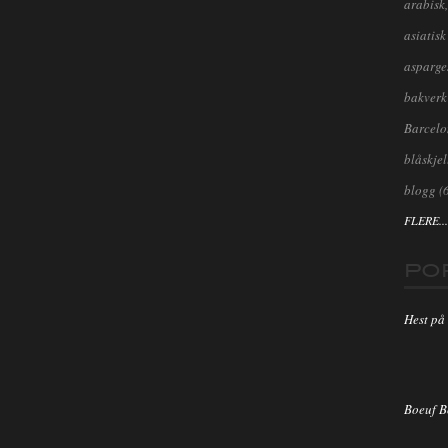
arabisk,
asiatisk
asparge
bakverk
Barcel
blåskjel
blogg
(
FLERE...
PO
Hest på 
Boeuf 