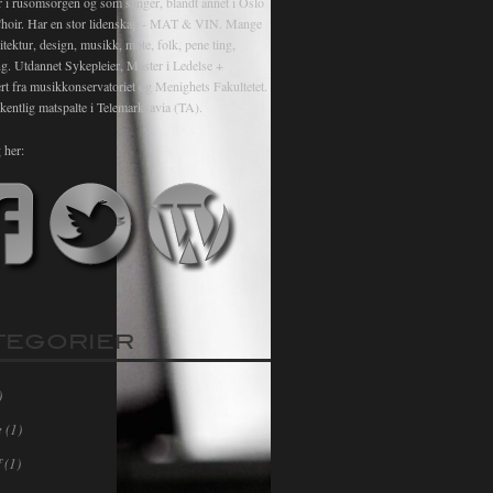
r i rusomsorgen og som sanger, blandt annet i Oslo
hoir. Har en stor lidenskap - MAT & VIN. Mange
itektur, design, musikk, mote, folk, pene ting,
ng. Utdannet Sykepleier, Master i Ledelse +
rt fra musikkonservatoriet og Menighets Fakultetet.
kentlig matspalte i Telemarksavia (TA).
 her:
TEGORIER
)
e
(1)
f
(1)