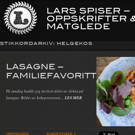
LARS SPISER –
OPPSKRIFTER 
MATGLEDE
STIKKORDARKIV:
HELGEKOS
LASAGNE –
FAMILIEFAVORITTEN
På søndag hadde jeg invitert deler av slekta på
lasagne. Bilder av kokeprosessen…
LES MER
GRØNNSAKER
KOMMENTARER: 4