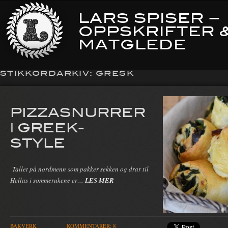
LARS SPISER –
OPPSKRIFTER 
MATGLEDE
STIKKORDARKIV:
GRESK
PIZZASNURRER
| GREEK-
STYLE
Tallet på nordmenn som pakker sekken og drar til
Hellas i sommerukene er…
LES MER
BAKVERK
KOMMENTARER: 8