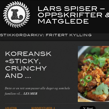
LARS SPISER –
OPPSKRIFTER 
MATGLEDE
STIKKORDARKIV:
FRITERT KYLLING
KOREANSK
«STICKY,
CRUNCHY
AND ...
Dette er en rett som passer alle dager og som hele
familien vil…
LES MER
ASIATISK
KOMMENTARER: 4