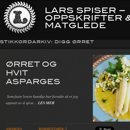
LARS SPISER –
OPPSKRIFTER 
MATGLEDE
STIKKORDARKIV:
DIGG ØRRET
ØRRET OG
HVIT
ASPARGES
Som faste lesere kanskje har forstått så er jeg
opptatt av å spise…
LES MER
ASPARGES
KOMMENTARER: 2