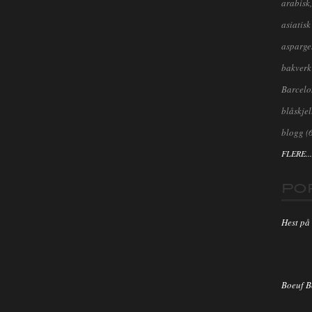
arabisk,
asiatisk
asparge
bakverk
Barcel
blåskjel
blogg
(
FLERE...
PO
Hest på 
Boeuf 