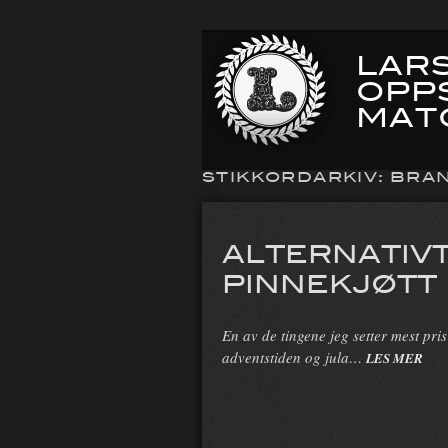
LARS
OPP
MAT
STIKKORDARKIV:
BRA
ALTERNATIV
PINNEKJØTT
En av de tingene jeg setter mest pri
adventstiden og jula…
LES MER