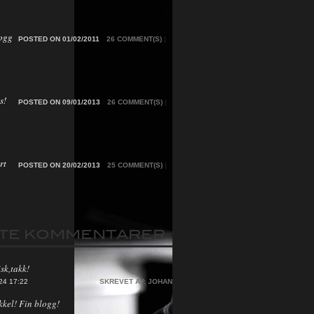
ogg
POSTED ON 01/02/2011
26 COMMENT(S)
|
s!
POSTED ON 09/01/2013
26 COMMENT(S)
|
rt
POSTED ON 20/02/2013
25 COMMENT(S)
|
STE KOMMENTARER
sk,takk!
24 17:22
SKREVET AV:
JOHAN
kkel! Fin blogg!