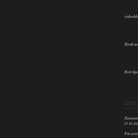
videobl
Torsk as
Fort hjo
SI
Fantasti
27.07.20
Fin arti