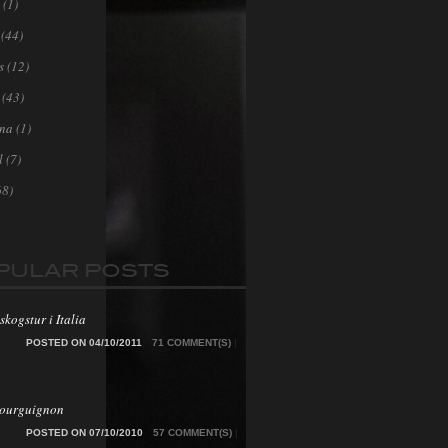
(1)
(44)
s
(12)
(43)
ona
(1)
l
(7)
68)
PULAR POSTS
skogstur i Italia
POSTED ON 04/10/2011
71 COMMENT(S)
|
Bourguignon
POSTED ON 07/10/2010
57 COMMENT(S)
|