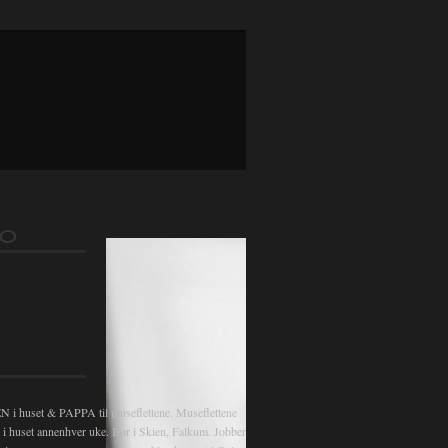
FO
 huset & PAPPA til museflettene. Museflettene
v i huset annenhver uke. Bor i Skien, Falkum. Jobber