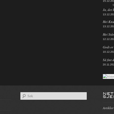
15.12.20
S
Ja, det 
13.12.20
Hei Knut
13.12.20
Hei Står
12.12.20
Godt er d
10.12.20
Så fint 
20.11.20
NET
SJE
Artikler