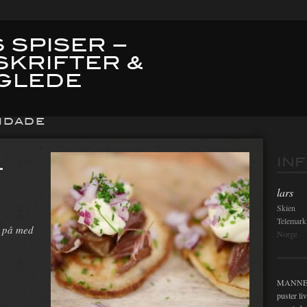
 SPISER –
SKRIFTER &
GLEDE
NDADE
IN
T
lars
Skien
Telemark
s på med
Norge
MANNEN i
puster li