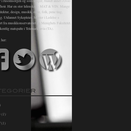
r i rusomsorgen og som sanger, blandt annet i Oslo
hoir. Har en stor lidenskap - MAT & VIN. Mange
itektur, design, musikk, mote, folk, pene ting,
ng. Utdannet Sykepleier, Master i Ledelse +
rt fra musikkonservatoriet og Menighets Fakultetet.
kentlig matspalte i Telemarksavia (TA).
 her:
TEGORIER
)
e
(1)
f
(1)