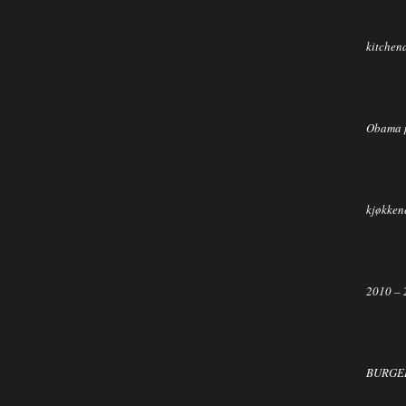
kitchen
Obama 
kjøkkene
2010 – 
BURGER