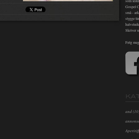
som lede
Gospel C
små - ark
stygge ti
halvstude
Skriver u
Følg meg
KA
and
(10
annons
Aperitif