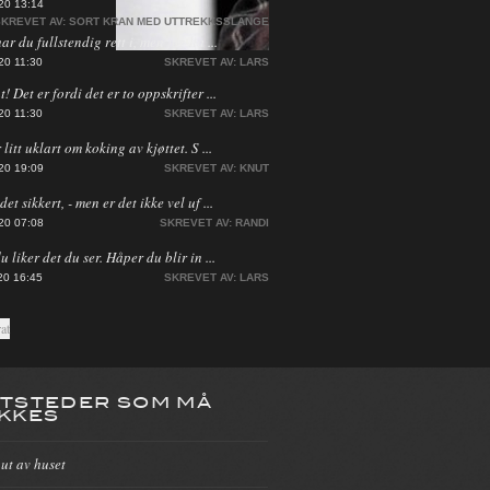
20 13:14
KREVET AV:
SORT KRAN MED UTTREKKSSLANGE
har du fullstendig rett i, men jeg ha ...
20 11:30
SKREVET AV:
LARS
! Det er fordi det er to oppskrifter ...
20 11:30
SKREVET AV:
LARS
 litt uklart om koking av kjøttet. S ...
20 19:09
SKREVET AV:
KNUT
et sikkert, - men er det ikke vel uf ...
20 07:08
SKREVET AV:
RANDI
du liker det du ser. Håper du blir in ...
20 16:45
SKREVET AV:
LARS
TSTEDER SOM MÅ
KKES
 ut av huset