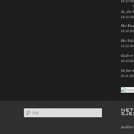
15.12.20
S
Ja, det 
13.12.20
Hei Knut
13.12.20
Hei Står
12.12.20
Godt er d
10.12.20
Så fint 
20.11.20
NET
SJE
Artikler