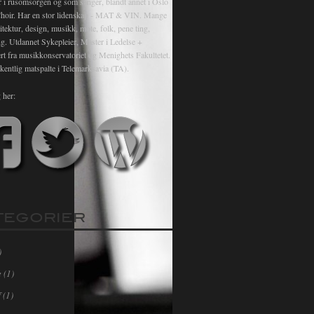
r i rusomsorgen og som sanger, blandt annet i Oslo
hoir. Har en stor lidenskap - MAT & VIN. Mange
itektur, design, musikk, mote, folk, pene ting,
ng. Utdannet Sykepleier, Master i Ledelse +
rt fra musikkonservatoriet og Menighets Fakultetet.
kentlig matspalte i Telemarksavia (TA).
 her:
TEGORIER
)
e
(1)
f
(1)