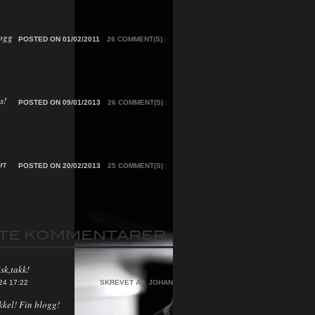
ogg
POSTED ON 01/02/2011
26 COMMENT(S)
|
s!
POSTED ON 09/01/2013
26 COMMENT(S)
|
rt
POSTED ON 20/02/2013
25 COMMENT(S)
|
STE KOMMENTARER
sk,takk!
24 17:22
SKREVET AV:
JOHAN
kkel! Fin blogg!