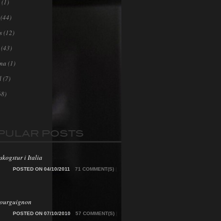
(1)
(44)
s
(12)
(43)
ona
(1)
l
(7)
68)
PULAR POSTS
skogstur i Italia
POSTED ON 04/10/2011
71 COMMENT(S)
|
Bourguignon
POSTED ON 07/10/2010
57 COMMENT(S)
|