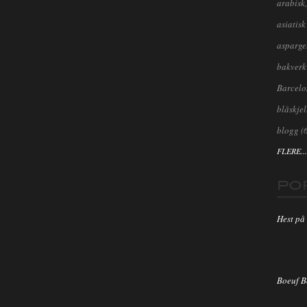
arabisk,
asiatisk
asparge
bakverk
Barcel
blåskjel
blogg
(
FLERE...
PO
Hest på 
Boeuf 