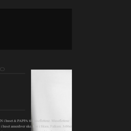
FO
 huset & PAPPA til museflettene. Museflettene
v i huset annenhver uke. Bor i Skien, Falkum. Jobber