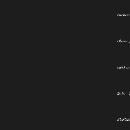
kitchen
Obama 
kjøkkene
2010 – 
BURGER