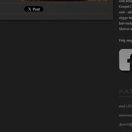
som lede
Gospel C
små - ark
stygge ti
halvstude
Skriver u
Følg meg
KA
and
(10
annons
Aperitif