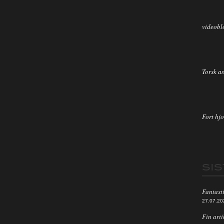
videobl
Torsk as
Fort hjo
SI
Fantasti
27.07.20
Fin arti