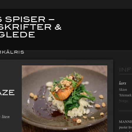
 SPISER –
SKRIFTER &
GLEDE
KÅLRIS
IN
lars
AZE
Skien
Telemark
Norge
 liten
MANNEN i
puster li