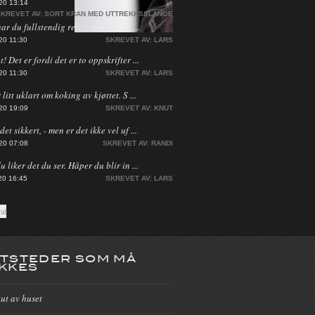
20 13:14
KREVET AV:
SORT KRAN MED UTTREKKSSLANGE
har du fullstendig rett i, men jeg ha ...
20 11:30
SKREVET AV:
LARS
! Det er fordi det er to oppskrifter ...
20 11:30
SKREVET AV:
LARS
 litt uklart om koking av kjøttet. S ...
20 19:09
SKREVET AV:
KNUT
et sikkert, - men er det ikke vel uf ...
20 07:08
SKREVET AV:
RANDI
du liker det du ser. Håper du blir in ...
20 16:45
SKREVET AV:
LARS
TSTEDER SOM MÅ
KKES
 ut av huset