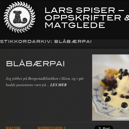
LARS SPISER –
OPPSKRIFTER 
MATGLEDE
STIKKORDARKIV:
BLÅBÆRPAI
BLÅBÆRPAI
Jeg jobber på Borgestadklinikken i Skien, og i går
hadde pasientene vært på…
LES MER
BAKVERK
KOMMENTARER: 0