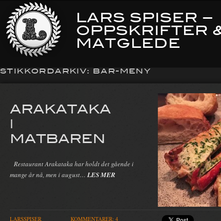
LARS SPISER –
OPPSKRIFTER 
MATGLEDE
STIKKORDARKIV:
BAR-MENY
ARAKATAKA
|
MATBAREN
Restaurant Arakataka har holdt det gående i
mange år nå, men i august…
LES MER
LARSSPISER
KOMMENTARER: 4