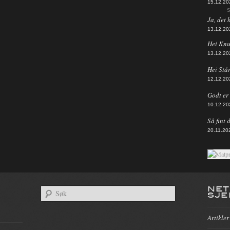
15.12.20
S
Ja, det 
13.12.20
Hei Knut
13.12.20
Hei Står
12.12.20
Godt er d
10.12.20
Så fint 
20.11.20
NET
SJE
Artikler