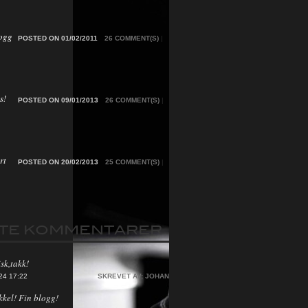
ogg
POSTED ON 01/02/2011
26 COMMENT(S)
|
s!
POSTED ON 09/01/2013
26 COMMENT(S)
|
rt
POSTED ON 20/02/2013
25 COMMENT(S)
|
STE KOMMENTARER
sk,takk!
24 17:22
SKREVET AV:
JOHAN
kkel! Fin blogg!