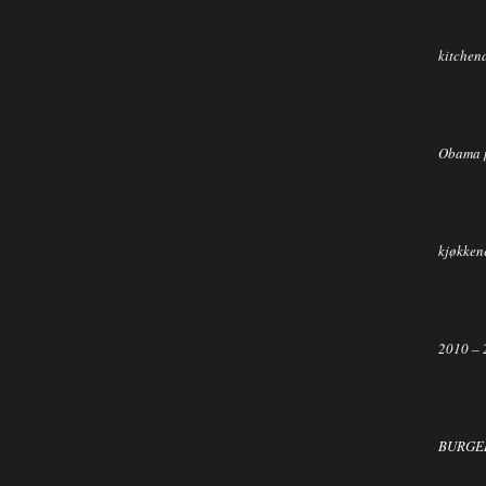
kitchen
Obama 
kjøkkene
2010 – 
BURGER