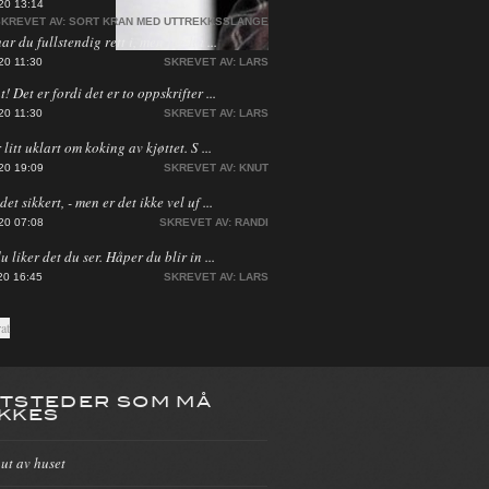
20 13:14
KREVET AV:
SORT KRAN MED UTTREKKSSLANGE
har du fullstendig rett i, men jeg ha ...
20 11:30
SKREVET AV:
LARS
! Det er fordi det er to oppskrifter ...
20 11:30
SKREVET AV:
LARS
 litt uklart om koking av kjøttet. S ...
20 19:09
SKREVET AV:
KNUT
et sikkert, - men er det ikke vel uf ...
20 07:08
SKREVET AV:
RANDI
du liker det du ser. Håper du blir in ...
20 16:45
SKREVET AV:
LARS
TSTEDER SOM MÅ
KKES
 ut av huset