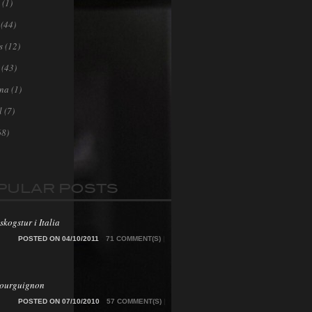
(1)
(44)
s
(12)
(43)
ona
(1)
l
(7)
68)
PULAR POSTS
skogstur i Italia
POSTED ON 04/10/2011
71 COMMENT(S)
|
Bourguignon
POSTED ON 07/10/2010
57 COMMENT(S)
|