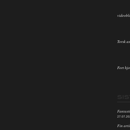
videobl
Torsk as
Fort hjo
SI
Fantasti
27.07.20
Fin arti