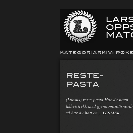
LARS
OPP
MAT
KATEGORIARKIV:
RØK
RESTE-
PASTA
(Luksus) reste-pasta Har du noen
likhetstrekk med gjennomsnittsnor
så har du hatt en…
LES MER