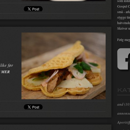
som lede
Gospel C
små - ark
stygge ti
halvstude
Skriver u
Følg meg
ike før
S MER
KA
and
(10
annons
Aperitif