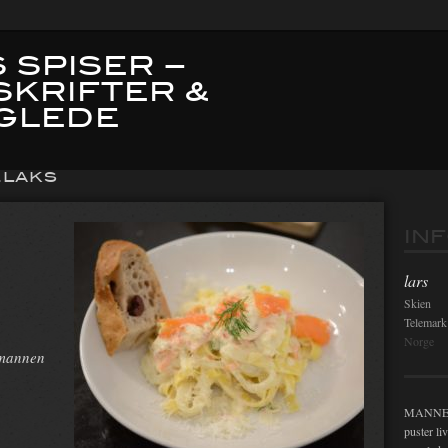
 SPISER –
SKRIFTER &
GLEDE
ELAKS
IN
lars
Skien
Telemark
Norge
dmannen
MANNEN i
puster li