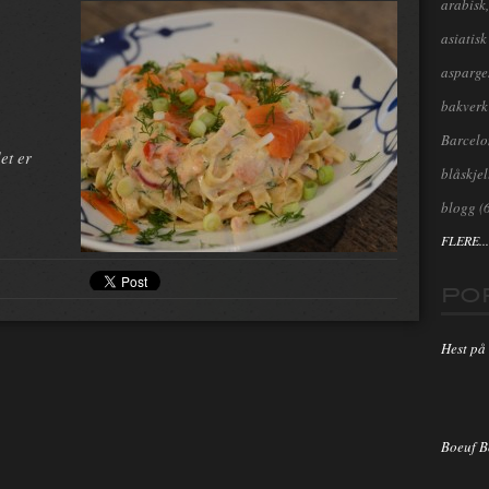
arabisk,
asiatisk
asparge
bakverk
Barcel
et er
blåskjel
blogg
(
FLERE...
PO
Hest på 
Boeuf 