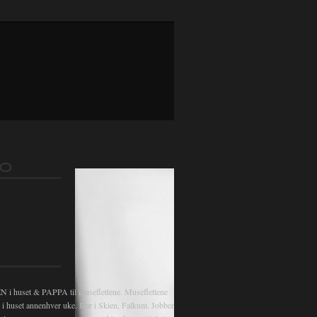
FO
 huset & PAPPA til museflettene. Museflettene
v i huset annenhver uke. Bor i Skien, Falkum. Jobber