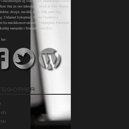
r i rusomsorgen og som sanger, blandt annet i Oslo
hoir. Har en stor lidenskap - MAT & VIN. Mange
itektur, design, musikk, mote, folk, pene ting,
ng. Utdannet Sykepleier, Master i Ledelse +
rt fra musikkonservatoriet og Menighets Fakultetet.
kentlig matspalte i Telemarksavia (TA).
 her:
TEGORIER
)
e
(1)
f
(1)