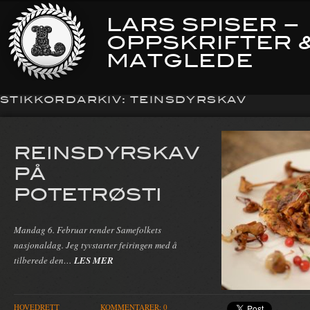
LARS SPISER –
OPPSKRIFTER 
MATGLEDE
STIKKORDARKIV:
TEINSDYRSKAV
REINSDYRSKAV
PÅ
POTETRØSTI
Mandag 6. Februar render Samefolkets
nasjonaldag. Jeg tyvstarter feiringen med å
tilberede den…
LES MER
HOVEDRETT
KOMMENTARER: 0