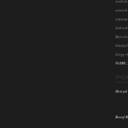
arabisk,
asiatisk
asparge
bakverk
Barcel
blåskjel
blogg
(
FLERE...
PO
Hest på 
Boeuf 