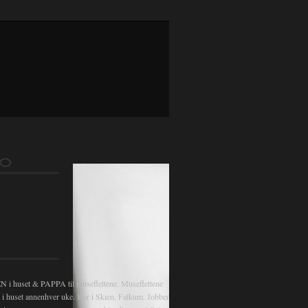
FO
 huset & PAPPA til museflettene. Museflettene
v i huset annenhver uke. Bor i Skien, Falkum. Jobber