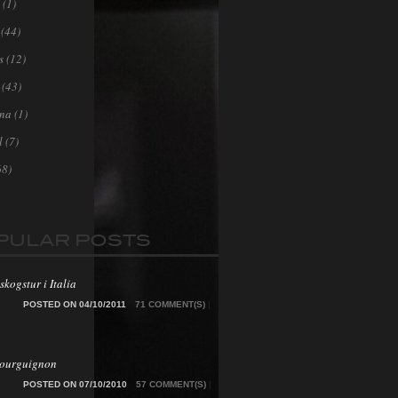
(1)
(44)
s
(12)
(43)
ona
(1)
l
(7)
68)
PULAR POSTS
skogstur i Italia
POSTED ON 04/10/2011
71 COMMENT(S)
|
Bourguignon
POSTED ON 07/10/2010
57 COMMENT(S)
|