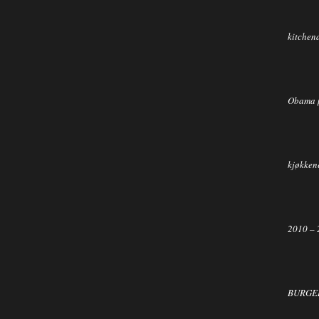
kitchen
Obama 
kjøkkene
2010 – 
BURGER