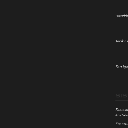
videobl
Torsk as
Fort hjo
SI
Fantasti
27.07.20
Fin arti