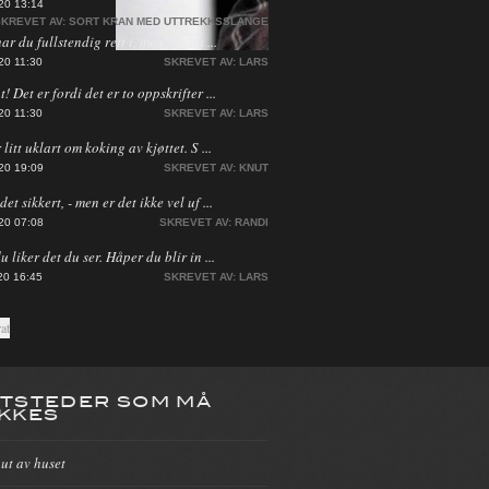
20 13:14
KREVET AV:
SORT KRAN MED UTTREKKSSLANGE
har du fullstendig rett i, men jeg ha ...
20 11:30
SKREVET AV:
LARS
! Det er fordi det er to oppskrifter ...
20 11:30
SKREVET AV:
LARS
 litt uklart om koking av kjøttet. S ...
20 19:09
SKREVET AV:
KNUT
et sikkert, - men er det ikke vel uf ...
20 07:08
SKREVET AV:
RANDI
du liker det du ser. Håper du blir in ...
20 16:45
SKREVET AV:
LARS
TSTEDER SOM MÅ
KKES
 ut av huset