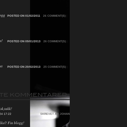
ogg
POSTED ON 01/02/2011
26 COMMENT(S)
|
s!
POSTED ON 09/01/2013
26 COMMENT(S)
|
rt
POSTED ON 20/02/2013
25 COMMENT(S)
|
STE KOMMENTARER
sk,takk!
24 17:22
SKREVET AV:
JOHAN
kkel! Fin blogg!