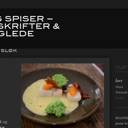
 SPISER –
SKRIFTER &
GLEDE
SSLØK
IN
lars
Skien
Telemark
Norge
MANNEN i
sk og
puster li