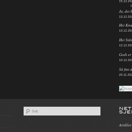
15.12.20
S
Ja, det 
13.12.20
Hei Knut
13.12.20
Hei Står
12.12.20
Godt er d
10.12.20
Så fint 
20.11.20
NET
SJE
Artikler