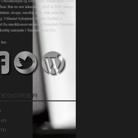
r i rusomsorgen og som sanger, blandt annet i Oslo
hoir. Har en stor lidenskap - MAT & VIN. Mange
itektur, design, musikk, mote, folk, pene ting,
ng. Utdannet Sykepleier, Master i Ledelse +
rt fra musikkonservatoriet og Menighets Fakultetet.
kentlig matspalte i Telemarksavia (TA).
 her:
TEGORIER
)
e
(1)
f
(1)