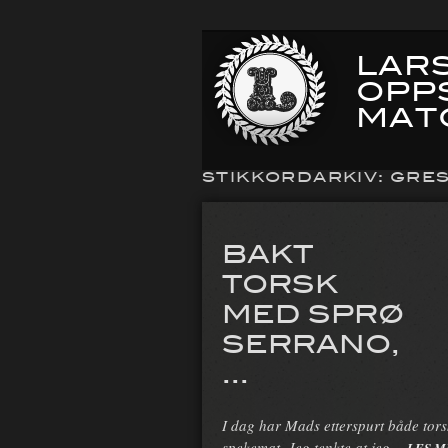
LARS
OPP
MAT
STIKKORDARKIV:
GRE
BAKT
TORSK
MED SPRØ
SERRANO,
...
I dag har Mads etterspurt både tor
spekemat. Jeg tenkte at jeg…