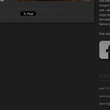
ER
som lede
Gospel C
små - ark
stygge ti
halvstude
Skriver u
Følg meg
KA
and
(10
annons
Aperitif